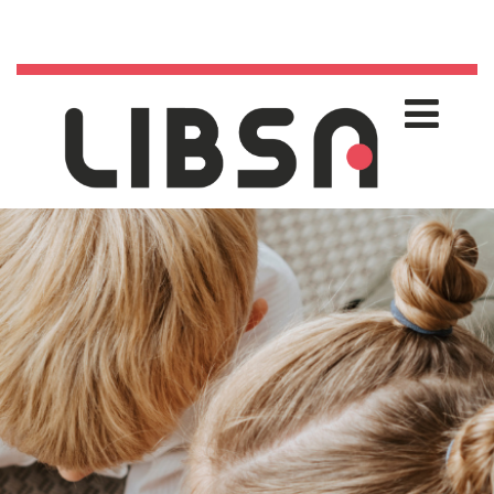
916 57 25 80
/
libsa@libsa.es